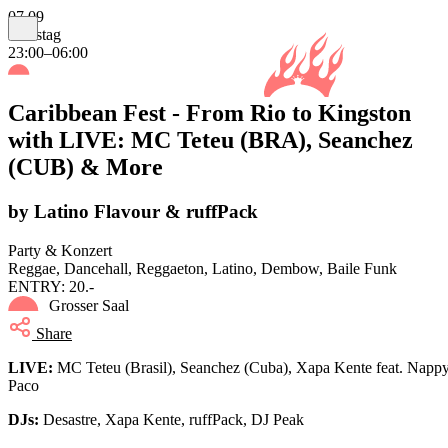
07.09
Samstag
23:00–06:00
Caribbean Fest - From Rio to Kingston
with LIVE: MC Teteu (BRA), Seanchez
(CUB) & More
by Latino Flavour & ruffPack
Party & Konzert
Reggae, Dancehall, Reggaeton, Latino, Dembow, Baile Funk
ENTRY: 20.-
Grosser Saal
Share
LIVE:
MC Teteu (Brasil), Seanchez (Cuba), Xapa Kente feat. Napp
Paco
DJs:
Desastre, Xapa Kente, ruffPack, DJ Peak