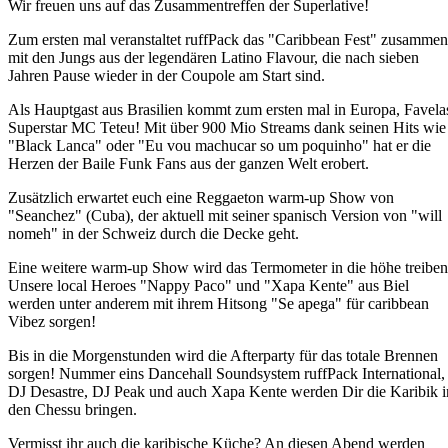
Wir freuen uns auf das Zusammentreffen der Superlative!
Zum ersten mal veranstaltet ruffPack das "Caribbean Fest" zusammen
mit den Jungs aus der legendären Latino Flavour, die nach sieben
Jahren Pause wieder in der Coupole am Start sind.
Als Hauptgast aus Brasilien kommt zum ersten mal in Europa, Favela
Superstar MC Teteu! Mit über 900 Mio Streams dank seinen Hits wie
"Black Lanca" oder "Eu vou machucar so um poquinho" hat er die
Herzen der Baile Funk Fans aus der ganzen Welt erobert.
Zusätzlich erwartet euch eine Reggaeton warm-up Show von
"Seanchez" (Cuba), der aktuell mit seiner spanisch Version von "will
nomeh" in der Schweiz durch die Decke geht.
Eine weitere warm-up Show wird das Termometer in die höhe treiben
Unsere local Heroes "Nappy Paco" und "Xapa Kente" aus Biel
werden unter anderem mit ihrem Hitsong "Se apega" für caribbean
Vibez sorgen!
Bis in die Morgenstunden wird die Afterparty für das totale Brennen
sorgen! Nummer eins Dancehall Soundsystem ruffPack International,
DJ Desastre, DJ Peak und auch Xapa Kente werden Dir die Karibik i
den Chessu bringen.
Vermisst ihr auch die karibische Küche? An diesen Abend werden