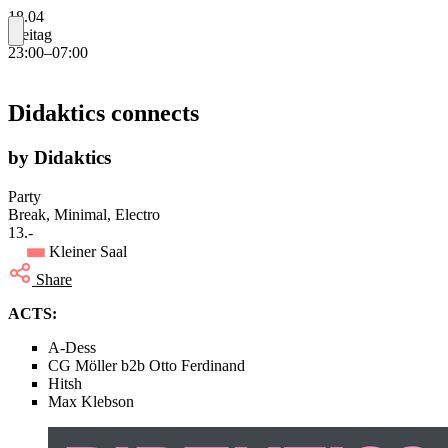
18.04
Freitag
23:00–07:00
Didaktics connects
by Didaktics
Party
Break, Minimal, Electro
13.-
Kleiner Saal
Share
ACTS:
A-Dess
CG Möller b2b Otto Ferdinand
Hitsh
Max Klebson