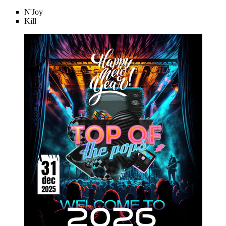
N'Joy
Kill