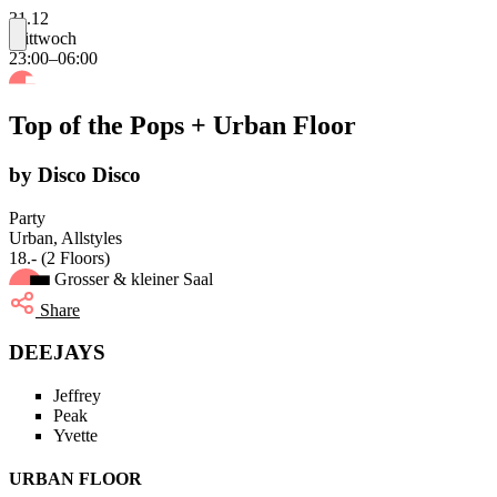
31.12
Mittwoch
23:00–06:00
Top of the Pops + Urban Floor
by Disco Disco
Party
Urban, Allstyles
18.- (2 Floors)
Grosser & kleiner Saal
Share
DEEJAYS
Jeffrey
Peak
Yvette
URBAN FLOOR