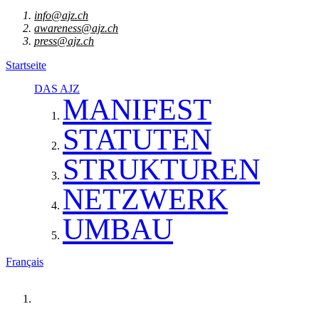
info@ajz.ch
awareness@ajz.ch
press@ajz.ch
Startseite
DAS AJZ
MANIFEST
STATUTEN
STRUKTUREN
NETZWERK
UMBAU
Français