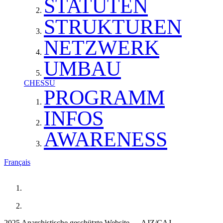
STATUTEN
STRUKTUREN
NETZWERK
UMBAU
CHESSU
PROGRAMM
INFOS
AWARENESS
Français
2025 Anarchistische geschützte Website — AJZ/CAJ