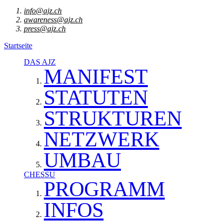
info@ajz.ch
awareness@ajz.ch
press@ajz.ch
Startseite
DAS AJZ
MANIFEST
STATUTEN
STRUKTUREN
NETZWERK
UMBAU
CHESSU
PROGRAMM
INFOS