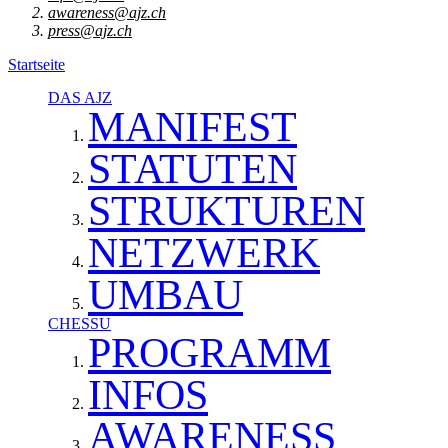
awareness@ajz.ch
press@ajz.ch
Startseite
DAS AJZ
MANIFEST
STATUTEN
STRUKTUREN
NETZWERK
UMBAU
CHESSU
PROGRAMM
INFOS
AWARENESS