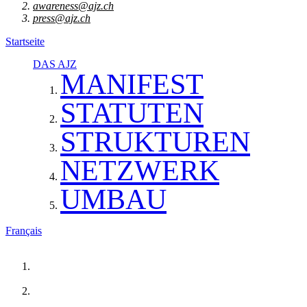
awareness@ajz.ch
press@ajz.ch
Startseite
DAS AJZ
MANIFEST
STATUTEN
STRUKTUREN
NETZWERK
UMBAU
Français