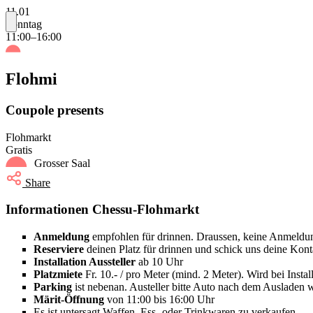
11.01
Sonntag
11:00–16:00
Flohmi
Coupole presents
Flohmarkt
Gratis
Grosser Saal
Share
Informationen Chessu-Flohmarkt
Anmeldung
empfohlen für drinnen. Draussen, keine Anmeldun
Reserviere
deinen Platz für drinnen und schick uns deine Kont
Installation Aussteller
ab 10 Uhr
Platzmiete
Fr. 10.- / pro Meter (mind. 2 Meter). Wird bei Install
Parking
ist nebenan. Austeller bitte Auto nach dem Ausladen w
Märit-Öffnung
von 11:00 bis 16:00 Uhr
Es ist untersagt Waffen, Ess- oder Trinkwaren zu verkaufen.