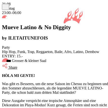
31.08
Samstag
23:00–06:00
Mueve Latino & No Diggity
by ILETAITUNEFOIS
Party
Hip Hop, Funk, Trap, Reggaeton, Baile, Afro, Latino, Dembow
ENTRY: 15.-
Grosser & kleiner Saal
Share
HÒLA MI GENTE!
Was gibt es Besseres, um die neue Saison im Chessu zu beginnen un
den Sommer abzuschliessen, als die legendäre MUEVE LATINO-
Party, die schon bald zum dritten Mal stattfindet?
Diese Ausgabe verspricht eine tropische Atmosphäre und eine
Dekoration im Playa-Modus! Kurz gesagt, die Ferien sind noch nicht