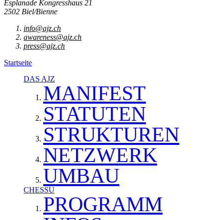
Esplanade Kongresshaus 21
2502 Biel/Bienne
info@ajz.ch
awareness@ajz.ch
press@ajz.ch
Startseite
DAS AJZ
MANIFEST
STATUTEN
STRUKTUREN
NETZWERK
UMBAU
CHESSU
PROGRAMM