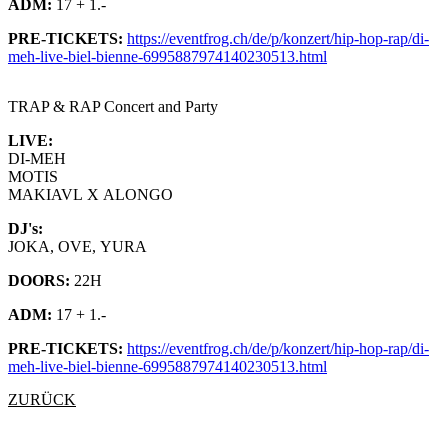
ADM:
17 + 1.-
PRE-TICKETS:
https://eventfrog.ch/de/p/konzert/hip-hop-rap/di-
meh-live-biel-bienne-6995887974140230513.html
TRAP & RAP Concert and Party
LIVE:
DI-MEH
MOTIS
MAKIAVL X ALONGO
DJ's:
JOKA, OVE, YURA
DOORS:
22H
ADM:
17 + 1.-
PRE-TICKETS:
https://eventfrog.ch/de/p/konzert/hip-hop-rap/di-
meh-live-biel-bienne-6995887974140230513.html
ZURÜCK