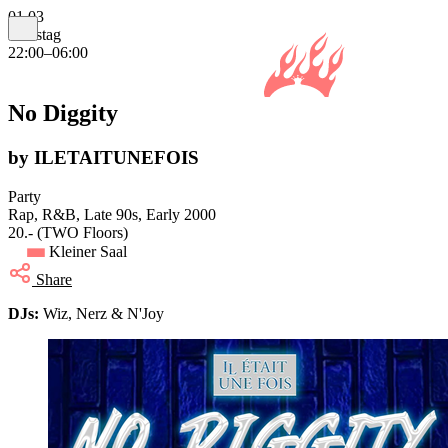
01.03
Samstag
22:00–06:00
No Diggity
by ILETAITUNEFOIS
Party
Rap, R&B, Late 90s, Early 2000
20.- (TWO Floors)
Kleiner Saal
Share
DJs:
Wiz, Nerz & N'Joy