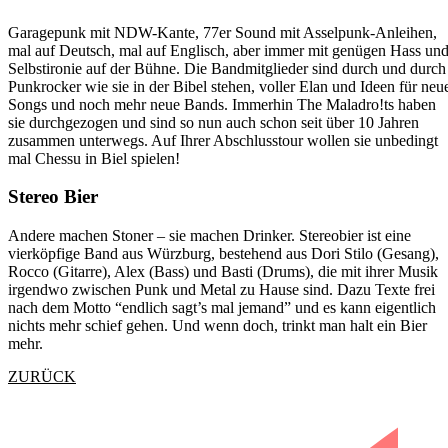
Garagepunk mit NDW-Kante, 77er Sound mit Asselpunk-Anleihen,
mal auf Deutsch, mal auf Englisch, aber immer mit genügen Hass un
Selbstironie auf der Bühne. Die Bandmitglieder sind durch und durch
Punkrocker wie sie in der Bibel stehen, voller Elan und Ideen für neu
Songs und noch mehr neue Bands. Immerhin The Maladro!ts haben
sie durchgezogen und sind so nun auch schon seit über 10 Jahren
zusammen unterwegs. Auf Ihrer Abschlusstour wollen sie unbedingt
mal Chessu in Biel spielen!
Stereo Bier
Andere machen Stoner – sie machen Drinker. Stereobier ist eine
vierköpfige Band aus Würzburg, bestehend aus Dori Stilo (Gesang),
Rocco (Gitarre), Alex (Bass) und Basti (Drums), die mit ihrer Musik
irgendwo zwischen Punk und Metal zu Hause sind. Dazu Texte frei
nach dem Motto “endlich sagt’s mal jemand” und es kann eigentlich
nichts mehr schief gehen. Und wenn doch, trinkt man halt ein Bier
mehr.
ZURÜCK