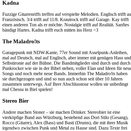
Kadna
Fuzzige Gitarrenriffs treffen auf verspielte Melodien. Englisch trifft au
Französisch. 3/4 trifft auf 11/8. Krautrock trifft auf Garage. Kay trifft
einen anderen Ton als er möchte. Nostalgie trifft auf Realität. Sanftes
bändigt Hartes. Kadna trifft euch mitten ins Herz <3
The Maladro!ts
Garagepunk mit NDW-Kante, 77er Sound mit Asselpunk-Anleihen,
mal auf Deutsch, mal auf Englisch, aber immer mit genügen Hass un
Selbstironie auf der Bühne. Die Bandmitglieder sind durch und durch
Punkrocker wie sie in der Bibel stehen, voller Elan und Ideen für neu
Songs und noch mehr neue Bands. Immerhin The Maladro!ts haben
sie durchgezogen und sind so nun auch schon seit über 10 Jahren
zusammen unterwegs. Auf Ihrer Abschlusstour wollen sie unbedingt
mal Chessu in Biel spielen!
Stereo Bier
Andere machen Stoner – sie machen Drinker. Stereobier ist eine
vierköpfige Band aus Würzburg, bestehend aus Dori Stilo (Gesang),
Rocco (Gitarre), Alex (Bass) und Basti (Drums), die mit ihrer Musik
irgendwo zwischen Punk und Metal zu Hause sind. Dazu Texte frei