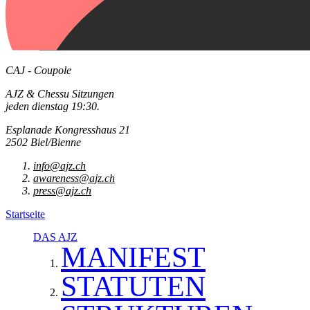
CAJ - Coupole
AJZ & Chessu Sitzungen
jeden dienstag 19:30.
Esplanade Kongresshaus 21
2502 Biel/Bienne
info@ajz.ch
awareness@ajz.ch
press@ajz.ch
Startseite
DAS AJZ
MANIFEST
STATUTEN