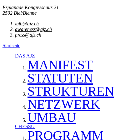
Esplanade Kongresshaus 21
2502 Biel/Bienne
info@ajz.ch
awareness@ajz.ch
press@ajz.ch
Startseite
DAS AJZ
MANIFEST
STATUTEN
STRUKTUREN
NETZWERK
UMBAU
CHESSU
PROGRAMM