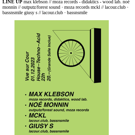
LINE UP
max klebson // moza records - didaktics - wood lab. noé
monnin // outputz/forest sound · moza records mckl // lacour.club ·
bassnsmile giusy s // lacour.club · bassnsmile