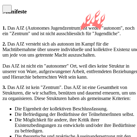
Manifeste
1.
Das AJZ (Autonomes Jugendzentrum) ist weder "autonom", noch
ein "Zentrum" und ist nicht ausschliesslich für "Jugendliche".
2.
Das AJZ versteht sich als autonom im Kampf für die
Machtübernahme über unsere individuelle und kollektive Existenz un
um jede von uns getrennte Macht auszuschalten.
Das AJZ ist nicht ein "autonomer" Ort, weil dies keine Struktur in
unserer von Ware, aufgezwungener Arbeit, entfremdeten Beziehunge
und Hierarchie beherrschten Welt sein kann.
3.
Das AJZ ist kein "Zentrum". Das AJZ ist eine Gesamtheit von
Strukturen, die wir schaffen, benützen und dauernd erneuern, um uns
zu organisieren. Diese Strukturen haben als gemeinsame Kriterien:
Die Eigenheit der kollektiven Beschlussfassung.
Die Befriedigung der Bedürfnisse der TeilnehmerInnen selbst.
Die Möglichkeit für andere, ihre Kritik ihrer
Existenzbedingungen zu entwickeln und/oder ihre Bedürfnisse
zu befriedigen.
Die theoretische und praktische Auseinandersetzung mit den