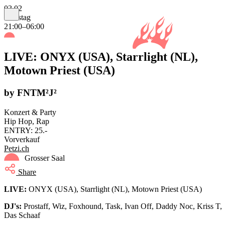
03.02
Samstag
21:00–06:00
LIVE: ONYX (USA), Starrlight (NL),
Motown Priest (USA)
by FNTM²J²
Konzert & Party
Hip Hop, Rap
ENTRY: 25.-
Vorverkauf
Petzi.ch
Grosser Saal
Share
LIVE:
ONYX (USA), Starrlight (NL), Motown Priest (USA)
DJ's:
Prostaff, Wiz, Foxhound, Task, Ivan Off, Daddy Noc, Kriss T,
Das Schaaf