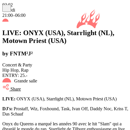
03.02
samedi
21:00–06:00
LIVE: ONYX (USA), Starrlight (NL),
Motown Priest (USA)
by FNTM²J²
Concert & Party
Hip Hop, Rap
ENTRY: 25.-
Grande salle
Share
LIVE:
ONYX (USA), Starrlight (NL), Motown Priest (USA)
DJ's:
Prostaff, Wiz, Foxhound, Task, Ivan Off, Daddy Noc, Kriss T,
Das Schaaf
Onyx du Queens a marqué les années 90 avec le hit "Slam" qui a
ébranlé le monde du rap. Starrlight de Tilburg enthousiasme en live