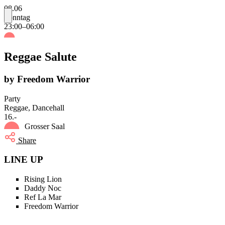
08.06
Sonntag
23:00–06:00
Reggae Salute
by Freedom Warrior
Party
Reggae, Dancehall
16.-
Grosser Saal
Share
LINE UP
Rising Lion
Daddy Noc
Ref La Mar
Freedom Warrior