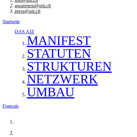
info@ajz.ch
awareness@ajz.ch
press@ajz.ch
Startseite
DAS AJZ
MANIFEST
STATUTEN
STRUKTUREN
NETZWERK
UMBAU
Français