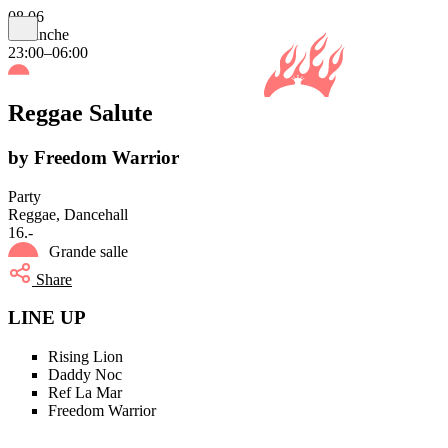
08.06
dimanche
23:00–06:00
Reggae Salute
by Freedom Warrior
Party
Reggae, Dancehall
16.-
Grande salle
Share
LINE UP
Rising Lion
Daddy Noc
Ref La Mar
Freedom Warrior