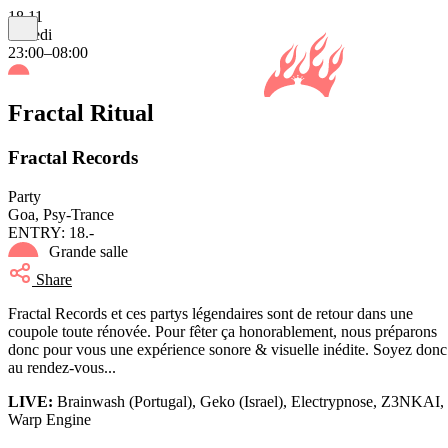
18.11
samedi
23:00–08:00
Fractal Ritual
Fractal Records
Party
Goa, Psy-Trance
ENTRY: 18.-
Grande salle
Share
Fractal Records et ces partys légendaires sont de retour dans une
coupole toute rénovée. Pour fêter ça honorablement, nous préparons
donc pour vous une expérience sonore & visuelle inédite. Soyez donc
au rendez-vous...
LIVE:
Brainwash (Portugal), Geko (Israel), Electrypnose, Z3NKAI,
Warp Engine