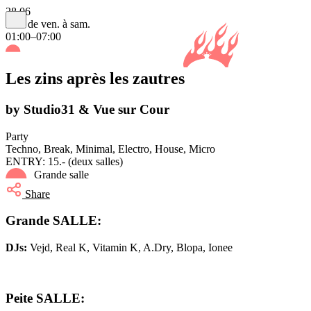
28.06
Nuit de ven. à sam.
01:00–07:00
Les zins après les zautres
by Studio31 & Vue sur Cour
Party
Techno, Break, Minimal, Electro, House, Micro
ENTRY: 15.- (deux salles)
Grande salle
Share
Grande SALLE:
DJs:
Vejd, Real K, Vitamin K, A.Dry, Blopa, Ionee
Peite SALLE: