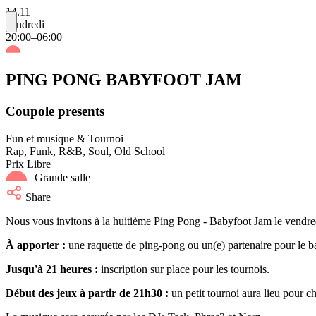
14.11
vendredi
20:00–06:00
PING PONG BABYFOOT JAM
Coupole presents
Fun et musique & Tournoi
Rap, Funk, R&B, Soul, Old School
Prix Libre
Grande salle
Share
Nous vous invitons à la huitième Ping Pong - Babyfoot Jam le vendre
À apporter :
une raquette de ping-pong ou un(e) partenaire pour le b
Jusqu'à 21 heures :
inscription sur place pour les tournois.
Début des jeux à partir de 21h30 :
un petit tournoi aura lieu pour c