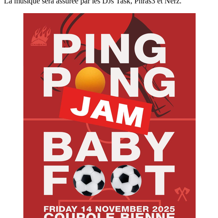
La musique sera assurée par les DJs Task, Phras3 et Nerz.