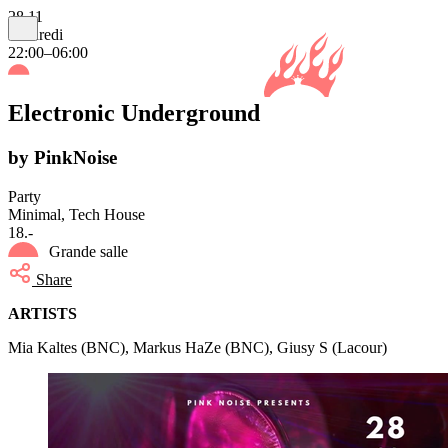
28.11
vendredi
22:00–06:00
Electronic Underground
by PinkNoise
Party
Minimal, Tech House
18.-
Grande salle
Share
ARTISTS
Mia Kaltes (BNC), Markus HaZe (BNC), Giusy S (Lacour)