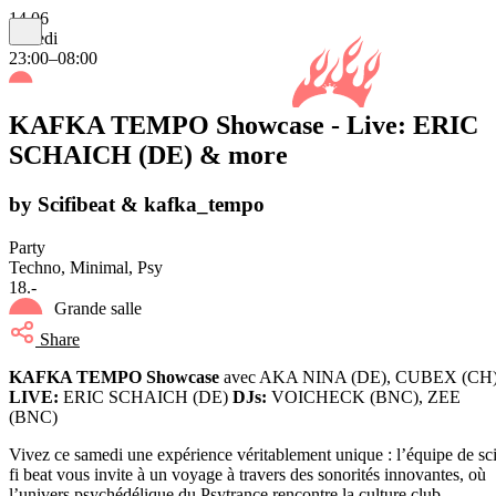
14.06
samedi
23:00–08:00
KAFKA TEMPO Showcase - Live: ERIC
SCHAICH (DE) & more
by Scifibeat & kafka_tempo
Party
Techno, Minimal, Psy
18.-
Grande salle
Share
KAFKA TEMPO Showcase
avec AKA NINA (DE), CUBEX (CH
LIVE:
ERIC SCHAICH (DE)
DJs:
VOICHECK (BNC), ZEE
(BNC)
Vivez ce samedi une expérience véritablement unique : l’équipe de sci
fi beat vous invite à un voyage à travers des sonorités innovantes, où
l’univers psychédélique du Psytrance rencontre la culture club