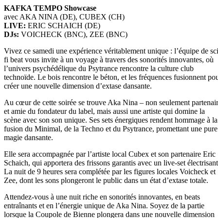
KAFKA TEMPO Showcase
avec AKA NINA (DE), CUBEX (CH)
LIVE:
ERIC SCHAICH (DE)
DJs:
VOICHECK (BNC), ZEE (BNC)
Vivez ce samedi une expérience véritablement unique : l’équipe de sci
fi beat vous invite à un voyage à travers des sonorités innovantes, où
l’univers psychédélique du Psytrance rencontre la culture club
technoïde. Le bois rencontre le béton, et les fréquences fusionnent po
créer une nouvelle dimension d’extase dansante.
Au cœur de cette soirée se trouve Aka Nina – non seulement partenai
et amie du fondateur du label, mais aussi une artiste qui domine la
scène avec son son unique. Ses sets énergiques rendent hommage à la
fusion du Minimal, de la Techno et du Psytrance, promettant une pure
magie dansante.
Elle sera accompagnée par l’artiste local Cubex et son partenaire Eric
Schaich, qui apportera des frissons garantis avec un live-set électrisant
La nuit de 9 heures sera complétée par les figures locales Voicheck et
Zee, dont les sons plongeront le public dans un état d’extase totale.
Attendez-vous à une nuit riche en sonorités innovantes, en beats
entraînants et en l’énergie unique de Aka Nina. Soyez de la partie
lorsque la Coupole de Bienne plongera dans une nouvelle dimension