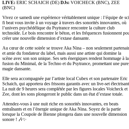
LIVE:
ERIC SCHAICH (DE)
DJs:
VOICHECK (BNC), ZEE
(BNC)
Vivez ce samedi une expérience véritablement unique : l’équipe de sci
fi beat vous invite à un voyage à travers des sonorités innovantes, où
l’univers psychédélique du Psytrance rencontre la culture club
technoïde. Le bois rencontre le béton, et les fréquences fusionnent po
créer une nouvelle dimension d’extase dansante.
Au cœur de cette soirée se trouve Aka Nina – non seulement partenai
et amie du fondateur du label, mais aussi une artiste qui domine la
scène avec son son unique. Ses sets énergiques rendent hommage à la
fusion du Minimal, de la Techno et du Psytrance, promettant une pure
magie dansante.
Elle sera accompagnée par l’artiste local Cubex et son partenaire Eric
Schaich, qui apportera des frissons garantis avec un live-set électrisant
La nuit de 9 heures sera complétée par les figures locales Voicheck et
Zee, dont les sons plongeront le public dans un état d’extase totale.
Attendez-vous à une nuit riche en sonorités innovantes, en beats
entraînants et en l’énergie unique de Aka Nina. Soyez de la partie
lorsque la Coupole de Bienne plongera dans une nouvelle dimension
sonore ! 🎶✨