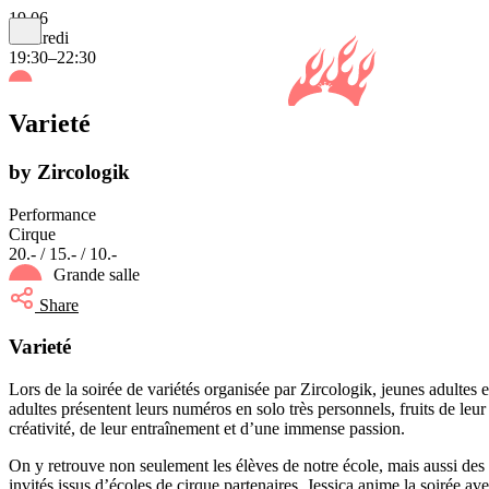
19.06
vendredi
19:30–22:30
Varieté
by Zircologik
Performance
Cirque
20.- / 15.- / 10.-
Grande salle
Share
Varieté
Lors de la soirée de variétés organisée par Zircologik, jeunes adultes e
adultes présentent leurs numéros en solo très personnels, fruits de leur
créativité, de leur entraînement et d’une immense passion.
On y retrouve non seulement les élèves de notre école, mais aussi des
invités issus d’écoles de cirque partenaires. Jessica anime la soirée av